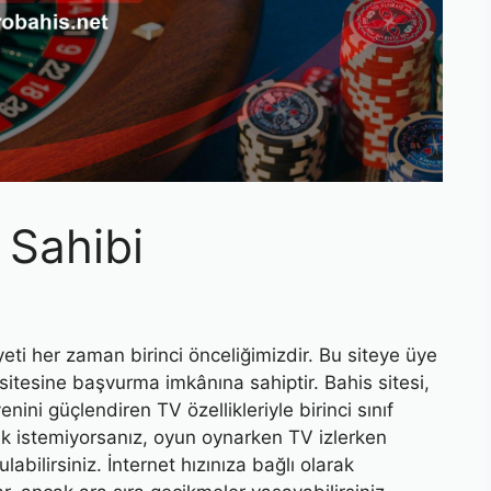
i Sahibi
eti her zaman birinci önceliğimizdir. Bu siteye üye
itesine başvurma imkânına sahiptir. Bahis sitesi,
nini güçlendiren TV özellikleriyle birinci sınıf
mak istemiyorsanız, oyun oynarken TV izlerken
abilirsiniz. İnternet hızınıza bağlı olarak