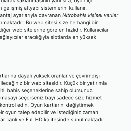
li olarak saklanmasının yanı sıra, oyun içi
gelişmiş altyapı sistemlerini kullanır.
vantaj ayarlarıyla davranan
Nitrobahis kişisel veriler
lanmaktadır. Bu web sitesi size herhangi bir
ğer web sitelerine göre en hızlıdır. Kullanıcılar
ğlayıcılar aracılığıyla slotlarda en yüksek
rtlarına dayalı yüksek oranlar ve çevrimdışı
ceğiniz bir web sitesidir. Küçük bir yatırımla
itli bahis seçeneklerine sahip olursunuz.
 masayı seçerseniz bayi sadece size hizmet
ontrol edin. Oyun kartlarını değiştirmek
r oyun talep edebilir ve istediğiniz zaman
r canlı ve Full HD kalitesinde sunulmaktadır.