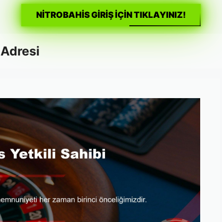
NİTROBAHİS GİRİŞ İÇİN TIKLAYINIZ!
 Adresi