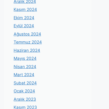
Aralık 2024
Kasım 2024
Ekim 2024
Eylül 2024
Ağustos 2024
Temmuz 2024
Haziran 2024
Mayıs 2024
Nisan 2024
Mart 2024
Şubat 2024
Ocak 2024
Aralık 2023
Kasım 2023