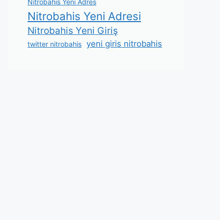
Nitrobahis Yeni Adres
Nitrobahis Yeni Adresi
Nitrobahis Yeni Giriş
yeni giris nitrobahis
twitter nitrobahis