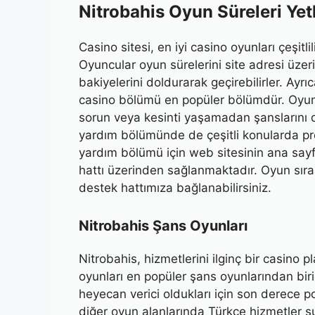
Nitrobahis Oyun Süreleri Yetk
Casino sitesi, en iyi casino oyunları çeşitli
Oyuncular oyun sürelerini site adresi üzer
bakiyelerini doldurarak geçirebilirler. Ayrı
casino bölümü en popüler bölümdür. Oyun
sorun veya kesinti yaşamadan şanslarını d
yardım bölümünde de çeşitli konularda pr
yardım bölümü için web sitesinin ana sayf
hattı üzerinden sağlanmaktadır. Oyun sıra
destek hattımıza bağlanabilirsiniz.
Nitrobahis Şans Oyunları
Nitrobahis, hizmetlerini ilginç bir casino
oyunları en popüler şans oyunlarından birid
heyecan verici oldukları için son derece 
diğer oyun alanlarında Türkçe hizmetler 