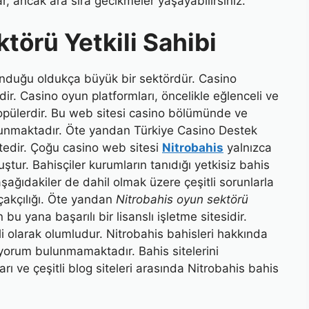
r, ancak ara sıra gecikmeler yaşayabilirsiniz.
törü Yetkili Sahibi
unduğu oldukça büyük bir sektördür. Casino
ir. Casino oyun platformları, öncelikle eğlenceli ve
popülerdir. Bu web sitesi casino bölümünde ve
sunmaktadır. Öte yandan Türkiye Casino Destek
tedir. Çoğu casino web sitesi
Nitrobahis
yalnızca
ştur. Bahisçiler kurumların tanıdığı yetkisiz bahis
şağıdakiler de dahil olmak üzere çeşitli sorunlarla
açakçılığı. Öte yandan
Nitrobahis oyun sektörü
u yana başarılı bir lisanslı işletme sitesidir.
li olarak olumludur. Nitrobahis bahisleri hakkında
yorum bulunmamaktadır. Bahis sitelerini
 ve çeşitli blog siteleri arasında Nitrobahis bahis