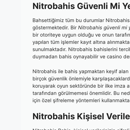
Nitrobahis Güvenli Mi Ye
Bahsettiğimiz tüm bu durumlar Nitrobahis
göstermektedir. Bir
Nitrobahis güvenli mi y
bir otoriteye uygun olduğu ve onun tarafı
yapılan tüm işlemler kayıt altına alınmakta 
sunulmaktadır. Nitrobahis bahislerini terc
duymadan bahis oynayabilir ve casino deney
Nitrobahis ile bahis yapmaktan keyif alan ba
birçok güvenlik önlemiyle karşılaşacaklardır.
koruyarak oyun sektöründe bir ilke imza atı
tarafından görülmemesi önemlidir. Bu neden
için özel şifreleme yöntemleri kullanmakta
Nitrobahis Kişisel Verile