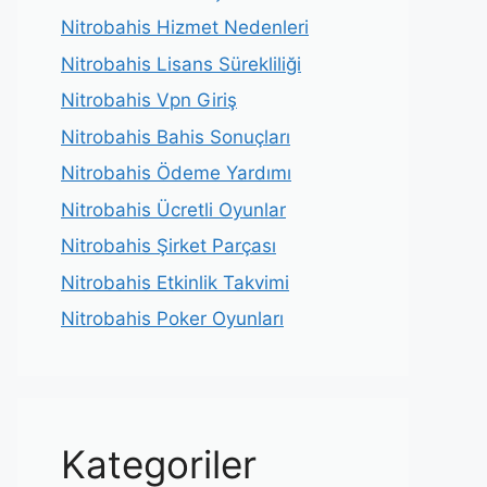
Nitrobahis Hizmet Nedenleri
Nitrobahis Lisans Sürekliliği
Nitrobahis Vpn Giriş
Nitrobahis Bahis Sonuçları
Nitrobahis Ödeme Yardımı
Nitrobahis Ücretli Oyunlar
Nitrobahis Şirket Parçası
Nitrobahis Etkinlik Takvimi
Nitrobahis Poker Oyunları
Kategoriler