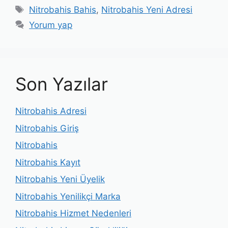
Etiketler
Nitrobahis Bahis
,
Nitrobahis Yeni Adresi
Yorum yap
Son Yazılar
Nitrobahis Adresi
Nitrobahis Giriş
Nitrobahis
Nitrobahis Kayıt
Nitrobahis Yeni Üyelik
Nitrobahis Yenilikçi Marka
Nitrobahis Hizmet Nedenleri