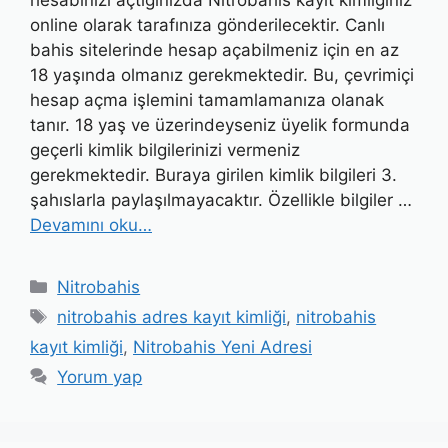
online olarak tarafınıza gönderilecektir. Canlı
bahis sitelerinde hesap açabilmeniz için en az
18 yaşında olmanız gerekmektedir. Bu, çevrimiçi
hesap açma işlemini tamamlamanıza olanak
tanır. 18 yaş ve üzerindeyseniz üyelik formunda
geçerli kimlik bilgilerinizi vermeniz
gerekmektedir. Buraya girilen kimlik bilgileri 3.
şahıslarla paylaşılmayacaktır. Özellikle bilgiler …
Devamını oku…
Kategoriler
Nitrobahis
Etiketler
nitrobahis adres kayıt kimliği
,
nitrobahis
kayıt kimliği
,
Nitrobahis Yeni Adresi
Yorum yap