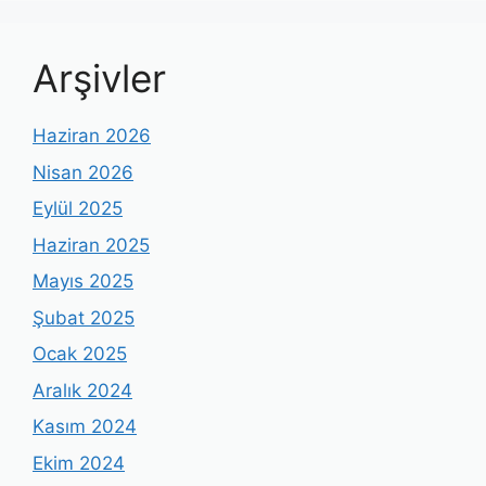
Arşivler
Haziran 2026
Nisan 2026
Eylül 2025
Haziran 2025
Mayıs 2025
Şubat 2025
Ocak 2025
Aralık 2024
Kasım 2024
Ekim 2024