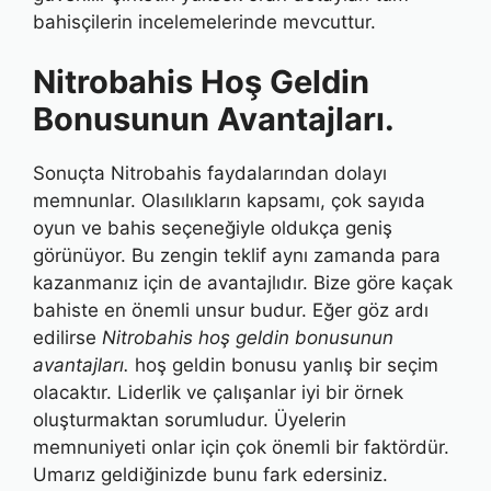
bahisçilerin incelemelerinde mevcuttur.
Nitrobahis Hoş Geldin
Bonusunun Avantajları.
Sonuçta Nitrobahis faydalarından dolayı
memnunlar. Olasılıkların kapsamı, çok sayıda
oyun ve bahis seçeneğiyle oldukça geniş
görünüyor. Bu zengin teklif aynı zamanda para
kazanmanız için de avantajlıdır. Bize göre kaçak
bahiste en önemli unsur budur. Eğer göz ardı
edilirse
Nitrobahis hoş geldin bonusunun
avantajları.
hoş geldin bonusu yanlış bir seçim
olacaktır. Liderlik ve çalışanlar iyi bir örnek
oluşturmaktan sorumludur. Üyelerin
memnuniyeti onlar için çok önemli bir faktördür.
Umarız geldiğinizde bunu fark edersiniz.