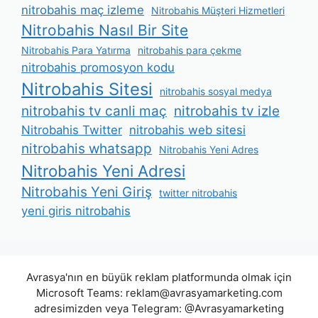
nitrobahis maç izleme
Nitrobahis Müşteri Hizmetleri
Nitrobahis Nasıl Bir Site
Nitrobahis Para Yatırma
nitrobahis para çekme
nitrobahis promosyon kodu
Nitrobahis Sitesi
nitrobahis sosyal medya
nitrobahis tv canli maç
nitrobahis tv izle
Nitrobahis Twitter
nitrobahis web sitesi
nitrobahis whatsapp
Nitrobahis Yeni Adres
Nitrobahis Yeni Adresi
Nitrobahis Yeni Giriş
twitter nitrobahis
yeni giris nitrobahis
Avrasya'nın en büyük reklam platformunda olmak için
Microsoft Teams:
reklam@avrasyamarketing.com
adresimizden veya Telegram: @Avrasyamarketing