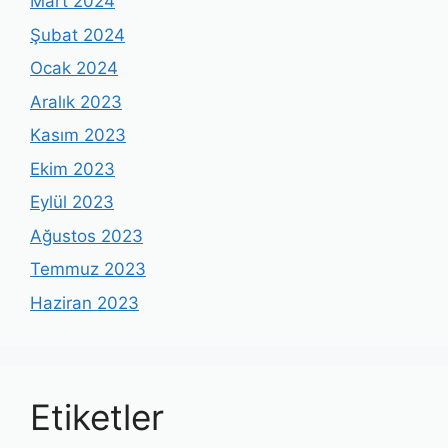
Mart 2024
Şubat 2024
Ocak 2024
Aralık 2023
Kasım 2023
Ekim 2023
Eylül 2023
Ağustos 2023
Temmuz 2023
Haziran 2023
Etiketler