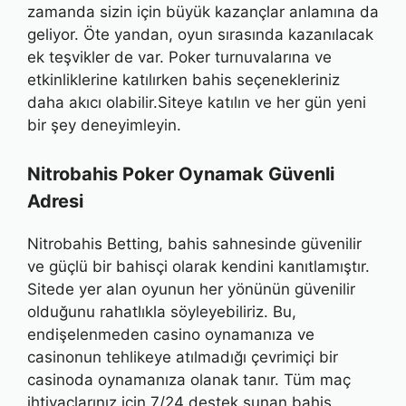
zamanda sizin için büyük kazançlar anlamına da
geliyor. Öte yandan, oyun sırasında kazanılacak
ek teşvikler de var. Poker turnuvalarına ve
etkinliklerine katılırken bahis seçenekleriniz
daha akıcı olabilir.Siteye katılın ve her gün yeni
bir şey deneyimleyin.
Nitrobahis Poker Oynamak Güvenli
Adresi
Nitrobahis Betting, bahis sahnesinde güvenilir
ve güçlü bir bahisçi olarak kendini kanıtlamıştır.
Sitede yer alan oyunun her yönünün güvenilir
olduğunu rahatlıkla söyleyebiliriz. Bu,
endişelenmeden casino oynamanıza ve
casinonun tehlikeye atılmadığı çevrimiçi bir
casinoda oynamanıza olanak tanır. Tüm maç
ihtiyaçlarınız için 7/24 destek sunan bahis