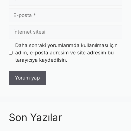
E-
posta
İnternet
sitesi
Daha sonraki yorumlarımda kullanılması için
adım, e-posta adresim ve site adresim bu
tarayıcıya kaydedilsin.
Son Yazılar