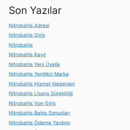
Son Yazılar
Nitrobahis Adresi
Nitrobahis Giriş
Nitrobahis
Nitrobahis Kayıt
Nitrobahis Yeni Üyelik
Nitrobahis Yenilikçi Marka
Nitrobahis Hizmet Nedenleri
Nitrobahis Lisans Sürekliliği
Nitrobahis Vpn Giriş
Nitrobahis Bahis Sonuçları
Nitrobahis Ödeme Yardımı