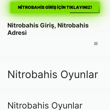
NİTROBAHİS GİRİŞ İÇİN TIKLAYINIZ!
İçeriğe
Nitrobahis Giriş, Nitrobahis
atla
Adresi
Menü
Nitrobahis Oyunlar
Nitrobahis Oyunlar