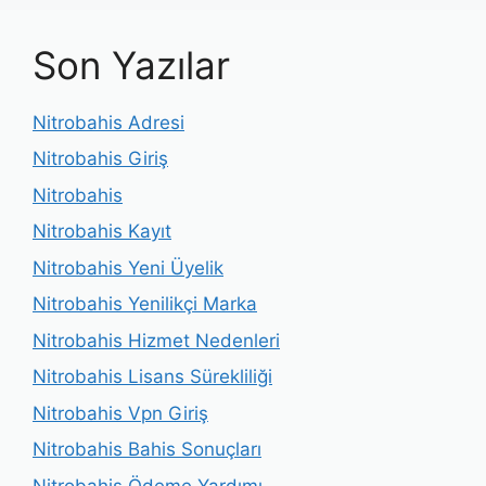
Son Yazılar
Nitrobahis Adresi
Nitrobahis Giriş
Nitrobahis
Nitrobahis Kayıt
Nitrobahis Yeni Üyelik
Nitrobahis Yenilikçi Marka
Nitrobahis Hizmet Nedenleri
Nitrobahis Lisans Sürekliliği
Nitrobahis Vpn Giriş
Nitrobahis Bahis Sonuçları
Nitrobahis Ödeme Yardımı