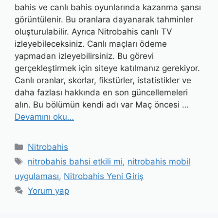
bahis ve canlı bahis oyunlarında kazanma şansı
görüntülenir. Bu oranlara dayanarak tahminler
oluşturulabilir. Ayrıca Nitrobahis canlı TV
izleyebileceksiniz. Canlı maçları ödeme
yapmadan izleyebilirsiniz. Bu görevi
gerçekleştirmek için siteye katılmanız gerekiyor.
Canlı oranlar, skorlar, fikstürler, istatistikler ve
daha fazlası hakkında en son güncellemeleri
alın. Bu bölümün kendi adı var Maç öncesi …
Devamını oku…
Kategoriler
Nitrobahis
Etiketler
nitrobahis bahsi etkili mi
,
nitrobahis mobil
uygulaması
,
Nitrobahis Yeni Giriş
Yorum yap