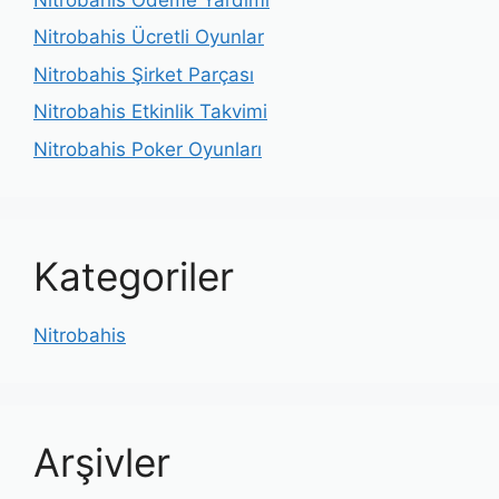
Nitrobahis Ücretli Oyunlar
Nitrobahis Şirket Parçası
Nitrobahis Etkinlik Takvimi
Nitrobahis Poker Oyunları
Kategoriler
Nitrobahis
Arşivler