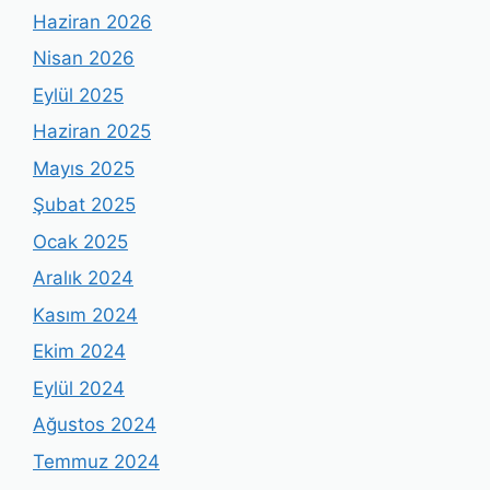
Haziran 2026
Nisan 2026
Eylül 2025
Haziran 2025
Mayıs 2025
Şubat 2025
Ocak 2025
Aralık 2024
Kasım 2024
Ekim 2024
Eylül 2024
Ağustos 2024
Temmuz 2024