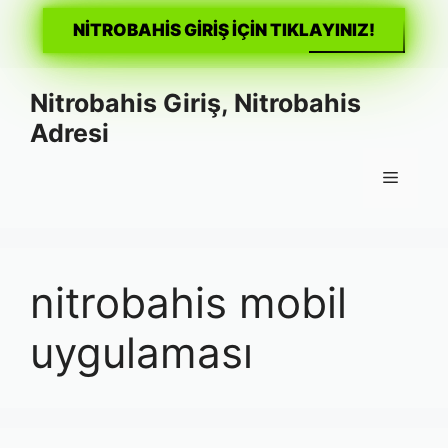
NİTROBAHİS GİRİŞ İÇİN TIKLAYINIZ!
İçeriğe
Nitrobahis Giriş, Nitrobahis
atla
Adresi
Menü
nitrobahis mobil
uygulaması