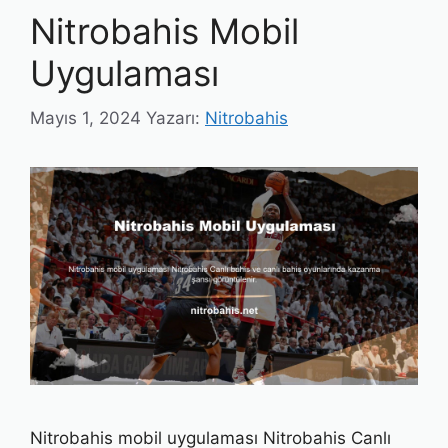
Nitrobahis Mobil
Uygulaması
Mayıs 1, 2024
Yazarı:
Nitrobahis
Nitrobahis mobil uygulaması Nitrobahis Canlı