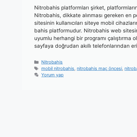
Nitrobahis platformları şirket, platformlar
Nitrobahis, dikkate alınması gereken en po
sitesinin kullanıcıları siteye mobil cihazla
bahis platformudur. Nitrobahis web sitesin
uyumlu herhangi bir programı çalıştırma ol
sayfaya doğrudan akıllı telefonlarından er
Kategoriler
Nitrobahis
Etiketler
mobil nitrobahis
,
nitrobahis maç öncesi
,
nitrob
Yorum yap