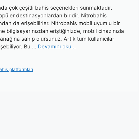
ında çok çeşitli bahis seçenekleri sunmaktadır.
püler destinasyonlardan biridir. Nitrobahis
rından da erişebilirler. Nitrobahis mobil uyumlu bir
e bilgisayarınızdan eriştiğinizde, mobil cihazınızla
anağına sahip olursunuz. Artık tüm kullanıcılar
işebiliyor. Bu …
Devamını oku…
ahis platformları