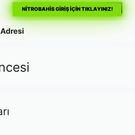
NİTROBAHİS GİRİŞ İÇİN TIKLAYINIZ!
 Adresi
ncesi
rı