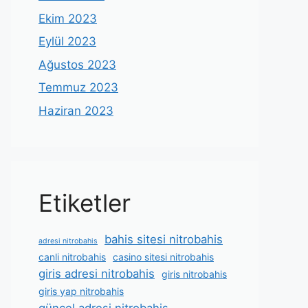
Ekim 2023
Eylül 2023
Ağustos 2023
Temmuz 2023
Haziran 2023
Etiketler
bahis sitesi nitrobahis
adresi nitrobahis
canli nitrobahis
casino sitesi nitrobahis
giris adresi nitrobahis
giris nitrobahis
giris yap nitrobahis
güncel adresi nitrobahis