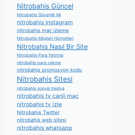
Nitrobahis Güncel
Nitrobahis Güvenilir Mi
nitrobahis instagram
nitrobahis maç izleme
Nitrobahis Müşteri Hizmetleri
Nitrobahis Nasıl Bir Site
Nitrobahis Para Yatırma
nitrobahis para çekme
nitrobahis promosyon kodu
Nitrobahis Sitesi
nitrobahis sosyal medya
nitrobahis tv canli maç
nitrobahis tv izle
Nitrobahis Twitter
nitrobahis web sitesi
nitrobahis whatsapp