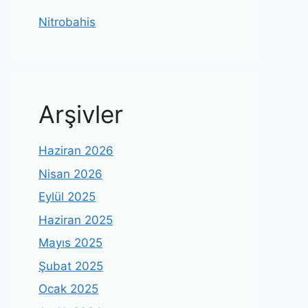
Nitrobahis
Arşivler
Haziran 2026
Nisan 2026
Eylül 2025
Haziran 2025
Mayıs 2025
Şubat 2025
Ocak 2025