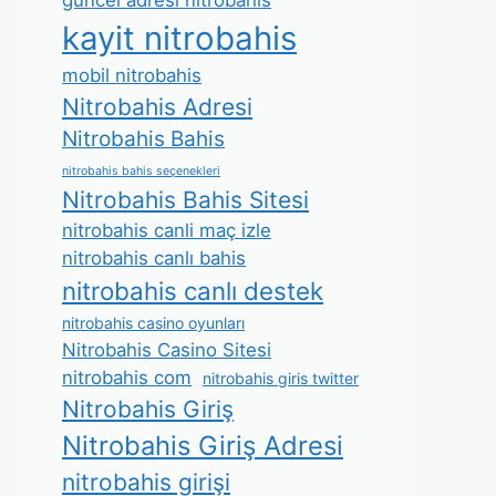
kayit nitrobahis
mobil nitrobahis
Nitrobahis Adresi
Nitrobahis Bahis
nitrobahis bahis seçenekleri
Nitrobahis Bahis Sitesi
nitrobahis canli maç izle
nitrobahis canlı bahis
nitrobahis canlı destek
nitrobahis casino oyunları
Nitrobahis Casino Sitesi
nitrobahis com
nitrobahis giris twitter
Nitrobahis Giriş
Nitrobahis Giriş Adresi
nitrobahis girişi