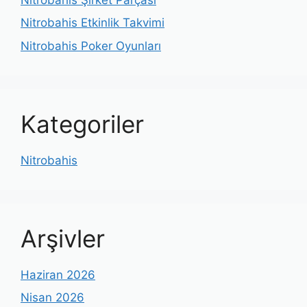
Nitrobahis Etkinlik Takvimi
Nitrobahis Poker Oyunları
Kategoriler
Nitrobahis
Arşivler
Haziran 2026
Nisan 2026