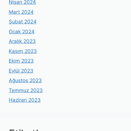
Nisan 2024
Mart 2024
Şubat 2024
Ocak 2024
Aralık 2023
Kasım 2023
Ekim 2023
Eylül 2023
Ağustos 2023
Temmuz 2023
Haziran 2023