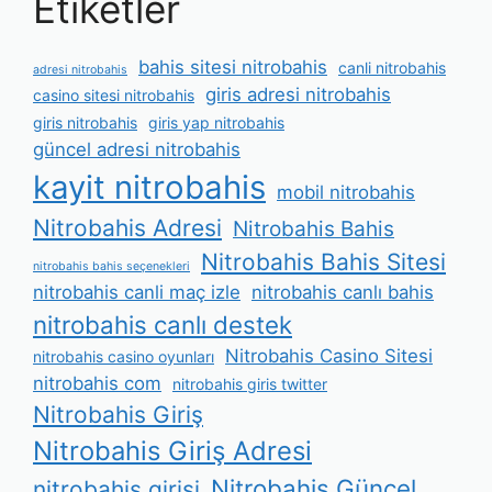
Etiketler
bahis sitesi nitrobahis
canli nitrobahis
adresi nitrobahis
giris adresi nitrobahis
casino sitesi nitrobahis
giris nitrobahis
giris yap nitrobahis
güncel adresi nitrobahis
kayit nitrobahis
mobil nitrobahis
Nitrobahis Adresi
Nitrobahis Bahis
Nitrobahis Bahis Sitesi
nitrobahis bahis seçenekleri
nitrobahis canli maç izle
nitrobahis canlı bahis
nitrobahis canlı destek
Nitrobahis Casino Sitesi
nitrobahis casino oyunları
nitrobahis com
nitrobahis giris twitter
Nitrobahis Giriş
Nitrobahis Giriş Adresi
Nitrobahis Güncel
nitrobahis girişi