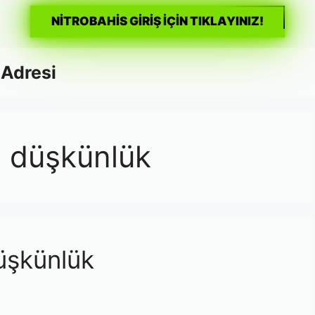
NİTROBAHİS GİRİŞ İÇİN TIKLAYINIZ!
 Adresi
o düşkünlük
üşkünlük