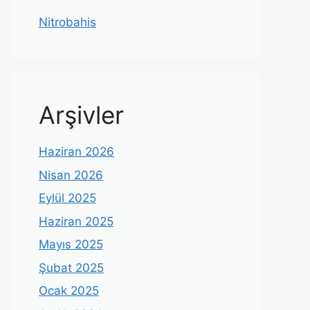
Nitrobahis
Arşivler
Haziran 2026
Nisan 2026
Eylül 2025
Haziran 2025
Mayıs 2025
Şubat 2025
Ocak 2025