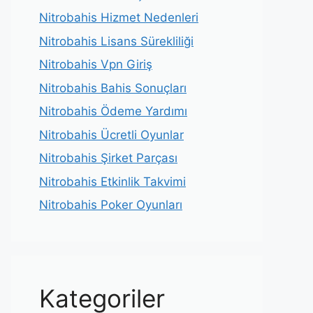
Nitrobahis Hizmet Nedenleri
Nitrobahis Lisans Sürekliliği
Nitrobahis Vpn Giriş
Nitrobahis Bahis Sonuçları
Nitrobahis Ödeme Yardımı
Nitrobahis Ücretli Oyunlar
Nitrobahis Şirket Parçası
Nitrobahis Etkinlik Takvimi
Nitrobahis Poker Oyunları
Kategoriler