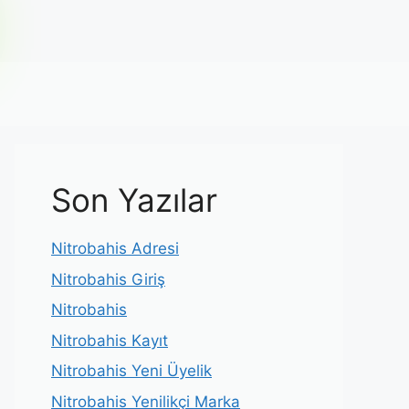
Son Yazılar
Nitrobahis Adresi
Nitrobahis Giriş
Nitrobahis
Nitrobahis Kayıt
Nitrobahis Yeni Üyelik
Nitrobahis Yenilikçi Marka