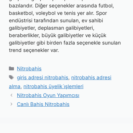
bazılarıdır. Diğer seçenekler arasında futbol, ​​
basketbol, ​​voleybol ve tenis yer alır. Spor
endüstrisi tarafından sunulan, ev sahibi
galibiyetler, deplasman galibiyetleri,
beraberlikler, büyük galibiyetler ve küçük
galibiyetler gibi birden fazla seçenekle sunulan
trend seçenekler var.
Kategoriler
Nitrobahis
Etiketler
giris adresi nitrobahis
,
nitrobahis adresi
alma
,
nitrobahis üyelik i̇şlemleri
Nitrobahis Oyun Yapımcısı
Canlı Bahis Nitrobahis