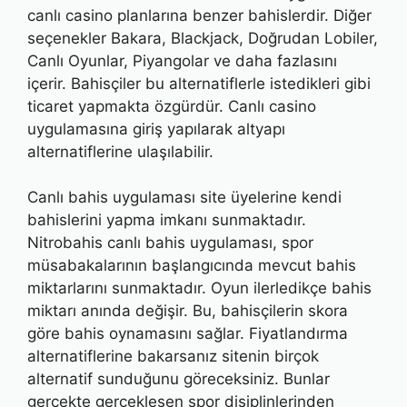
canlı casino planlarına benzer bahislerdir. Diğer
seçenekler Bakara, Blackjack, Doğrudan Lobiler,
Canlı Oyunlar, Piyangolar ve daha fazlasını
içerir. Bahisçiler bu alternatiflerle istedikleri gibi
ticaret yapmakta özgürdür. Canlı casino
uygulamasına giriş yapılarak altyapı
alternatiflerine ulaşılabilir.
Canlı bahis uygulaması site üyelerine kendi
bahislerini yapma imkanı sunmaktadır.
Nitrobahis canlı bahis uygulaması, spor
müsabakalarının başlangıcında mevcut bahis
miktarlarını sunmaktadır. Oyun ilerledikçe bahis
miktarı anında değişir. Bu, bahisçilerin skora
göre bahis oynamasını sağlar. Fiyatlandırma
alternatiflerine bakarsanız sitenin birçok
alternatif sunduğunu göreceksiniz. Bunlar
gerçekte gerçekleşen spor disiplinlerinden