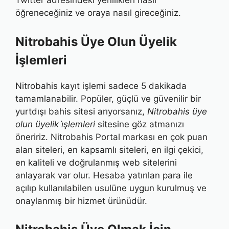
Twitter adresindeki yenilikleri nasıl
öğreneceğiniz ve oraya nasıl gireceğiniz.
Nitrobahis Üye Olun Üyelik
İşlemleri
Nitrobahis kayıt işlemi sadece 5 dakikada
tamamlanabilir. Popüler, güçlü ve güvenilir bir
yurtdışı bahis sitesi arıyorsanız,
Nitrobahis üye
olun üyelik i̇şlemleri
sitesine göz atmanızı
öneririz. Nitrobahis Portal markası en çok puan
alan siteleri, en kapsamlı siteleri, en ilgi çekici,
en kaliteli ve doğrulanmış web sitelerini
anlayarak var olur. Hesaba yatırılan para ile
açılıp kullanılabilen usulüne uygun kurulmuş ve
onaylanmış bir hizmet ürünüdür.