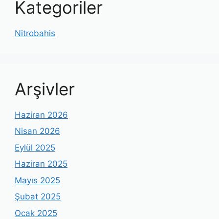
Kategoriler
Nitrobahis
Arşivler
Haziran 2026
Nisan 2026
Eylül 2025
Haziran 2025
Mayıs 2025
Şubat 2025
Ocak 2025