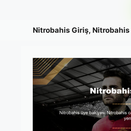
İçeriğe
Nitrobahis Giriş, Nitrobahis
atla