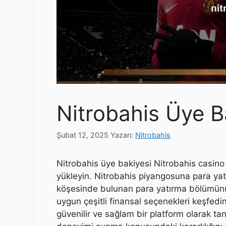
Nitrobahis Üye B
Şubat 12, 2025
Yazarı:
Nitrobahis
Nitrobahis üye bakiyesi Nitrobahis casino
yükleyin. Nitrobahis piyangosuna para yatır
köşesinde bulunan para yatırma bölümünü ku
uygun çeşitli finansal seçenekleri keşfedin
güvenilir ve sağlam bir platform olarak tan