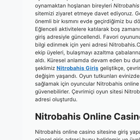
oynamaktan hoşlanan bireyleri
Nitrobahis
sitemizi ziyaret etmeye davet ediyoruz. Ge
önemli bir kısmını evde geçirdiğimiz bu d
Eğlenceli aktivitelere katılarak boş zamanı
giriş adresiyle güncellendi. Favori oyunu
bilgi edinmek için yeni adresi Nitrobahis.
ekip üyeleri, bulaşmayı azaltma çabaları
aldı. Küresel anlamda devam eden bu duru
şeklimiz
Nitrobahis Giriş
geliştikçe, çevri
değişim yaşandı. Oyun tutkunları evinizde 
sağlamak için oyuncular Nitrobahis online
güvenebilirler. Çevrimiçi oyun sitesi Nitrob
adresi oluşturdu.
Nitrobahis Online Casi
Nitrobahis online casino sitesine giriş yap
güncel giriş adresi bunu belirlemiş ve ü