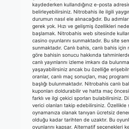
kaydederken kullandığınız e-posta adresin
belirleyebilirsiniz. Nitrobahis ile ilgili yayg
durumun nasıl ele alınacağıdır. Bu adımla
gerek yok. Hızı ve gelişmiş özellikleri n
başlamak. Nitrobahis web sitesinde kullanı
casino oyunlarını sunmaktadır. Bu site sem
sunmaktadır. Canlı bahis, canlı bahis için 
göre bahisin sonucu hakkında tahminlerde 
canlı yayınlarını izleme imkanı da bulunm
yaşayabilirsiniz ancak bu özelliğe erişebi
oranlar, canlı maç sonuçları, maç programlar
başlığı bulunmaktadır. Nitrobahis canlı ba
kuponları doldurabilir ve hatta maç önces
farklı ve ilgi çekici sporları bulabilirsiniz
verici olanları takip edebilirsiniz. Özellik
oynamanıza olanak tanıyan ücretsiz dene
olduğu kadar tarihten de uzaktır. Bu oyunla
oyunlarını kapsar. Alternatif seçenekleri 