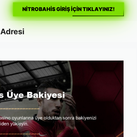
NİTROBAHİS GİRİŞ İÇİN TIKLAYINIZ!
 Adresi