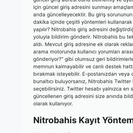
için güncel giriş adresini sunmayı amaçlam
anda güncelleyecektir. Bu giriş sorununun
dakika içinde çeşitli yöntemleri kullanarak
yapılır? Nitrobahis giriş adresini değiştir
yoluyla bildirim gönderir. Nitrobahis bu t
aldı. Mevcut giriş adresine ek olarak rekla
arama motorunda kullanıcı yorumları aras
gönderiyor?” gibi olumsuz geri bildirimlerle 
memnun kalmayabilir ve canlı destek hattı b
bırakmak isteyebilir. E-postanızdan veya c
bunaltıcı buluyorsanız, Nitrobahis Twitter
seçebilirsiniz. Twitter hesabı yalnızca e
güncellenen giriş adresini size anında bil
olarak kullanıyor.
Nitrobahis Kayıt Yöntem