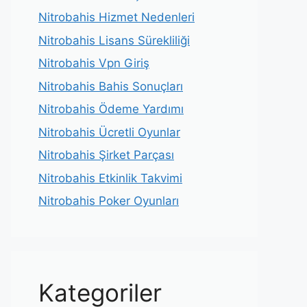
Nitrobahis Hizmet Nedenleri
Nitrobahis Lisans Sürekliliği
Nitrobahis Vpn Giriş
Nitrobahis Bahis Sonuçları
Nitrobahis Ödeme Yardımı
Nitrobahis Ücretli Oyunlar
Nitrobahis Şirket Parçası
Nitrobahis Etkinlik Takvimi
Nitrobahis Poker Oyunları
Kategoriler