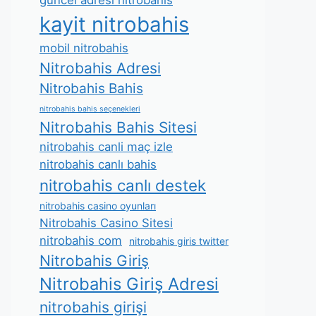
kayit nitrobahis
mobil nitrobahis
Nitrobahis Adresi
Nitrobahis Bahis
nitrobahis bahis seçenekleri
Nitrobahis Bahis Sitesi
nitrobahis canli maç izle
nitrobahis canlı bahis
nitrobahis canlı destek
nitrobahis casino oyunları
Nitrobahis Casino Sitesi
nitrobahis com
nitrobahis giris twitter
Nitrobahis Giriş
Nitrobahis Giriş Adresi
nitrobahis girişi