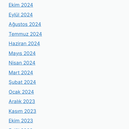
Ekim 2024
Eylül 2024
Ağustos 2024
Temmuz 2024
Haziran 2024
Mayıs 2024
Nisan 2024
Mart 2024
Şubat 2024
Ocak 2024
Aralık 2023
Kasım 2023
Ekim 2023