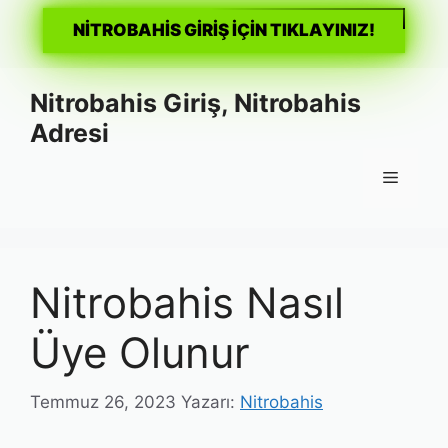
NİTROBAHİS GİRİŞ İÇİN TIKLAYINIZ!
İçeriğe
Nitrobahis Giriş, Nitrobahis
atla
Adresi
Menü
Nitrobahis Nasıl
Üye Olunur
Temmuz 26, 2023
Yazarı:
Nitrobahis