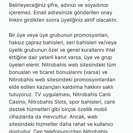
Belirleyeceğiniz şifre, adınızı ve soyadınızı
içeremez. Email adresinize gönderilen onay
linkini girdikten sonra üyeliğiniz aktif olacaktır.
Bir üye veya üye grubunun promosyonları,
haksız çapraz bahisleri, seri bahisleri ve/veya
üyelik grubunun özel ve genel kurallarını ihlal
ettiğine dair yeterli kanıt varsa, üye ve grup
üyeleri elenir. Nitrobahis web sitesindeki tüm
bonusları ve ticaret bonuslarını (varsa) ve
Nitrobahis web sitesindeki promosyonlardan
elde edilen kazançları kaldırma hakkını saklı
tutuyoruz. TV uygulaması, Nitrobahis Canlı
Casino, Nitrobahis Slots, spor bahisleri, canlı
destek hizmetleri gibi birçok özellik mobil
cihazlarda da mevcuttur. Ancak, web
sitesindeki hizmetler daha rahat ve kullanıcı
dostudur. Cep telefonunuzdan Nitrobahis