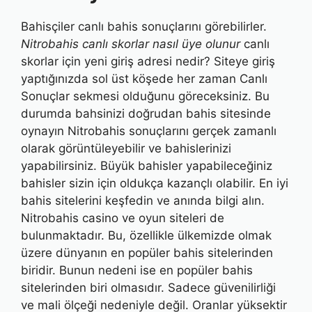
Bahisçiler canlı bahis sonuçlarını görebilirler.
Nitrobahis canlı skorlar nasıl üye olunur
canlı
skorlar için yeni giriş adresi nedir? Siteye giriş
yaptığınızda sol üst köşede her zaman Canlı
Sonuçlar sekmesi olduğunu göreceksiniz. Bu
durumda bahsinizi doğrudan bahis sitesinde
oynayın Nitrobahis sonuçlarını gerçek zamanlı
olarak görüntüleyebilir ve bahislerinizi
yapabilirsiniz. Büyük bahisler yapabileceğiniz
bahisler sizin için oldukça kazançlı olabilir. En iyi
bahis sitelerini keşfedin ve anında bilgi alın.
Nitrobahis casino ve oyun siteleri de
bulunmaktadır. Bu, özellikle ülkemizde olmak
üzere dünyanın en popüler bahis sitelerinden
biridir. Bunun nedeni ise en popüler bahis
sitelerinden biri olmasıdır. Sadece güvenilirliği
ve mali ölçeği nedeniyle değil. Oranlar yüksektir