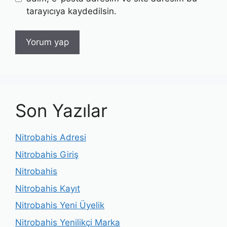
tarayıcıya kaydedilsin.
Son Yazılar
Nitrobahis Adresi
Nitrobahis Giriş
Nitrobahis
Nitrobahis Kayıt
Nitrobahis Yeni Üyelik
Nitrobahis Yenilikçi Marka