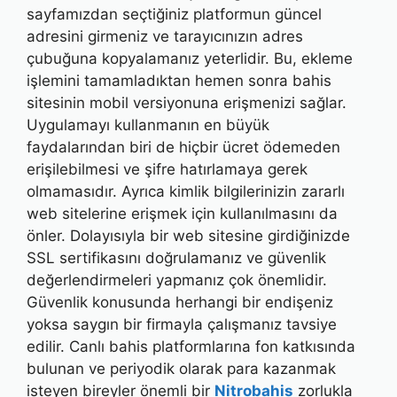
sayfamızdan seçtiğiniz platformun güncel
adresini girmeniz ve tarayıcınızın adres
çubuğuna kopyalamanız yeterlidir. Bu, ekleme
işlemini tamamladıktan hemen sonra bahis
sitesinin mobil versiyonuna erişmenizi sağlar.
Uygulamayı kullanmanın en büyük
faydalarından biri de hiçbir ücret ödemeden
erişilebilmesi ve şifre hatırlamaya gerek
olmamasıdır. Ayrıca kimlik bilgilerinizin zararlı
web sitelerine erişmek için kullanılmasını da
önler. Dolayısıyla bir web sitesine girdiğinizde
SSL sertifikasını doğrulamanız ve güvenlik
değerlendirmeleri yapmanız çok önemlidir.
Güvenlik konusunda herhangi bir endişeniz
yoksa saygın bir firmayla çalışmanız tavsiye
edilir. Canlı bahis platformlarına fon katkısında
bulunan ve periyodik olarak para kazanmak
isteyen bireyler önemli bir
Nitrobahis
zorlukla