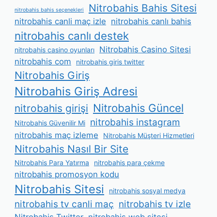
Nitrobahis Bahis Sitesi
nitrobahis bahis seçenekleri
nitrobahis canli maç izle
nitrobahis canlı bahis
nitrobahis canlı destek
Nitrobahis Casino Sitesi
nitrobahis casino oyunları
nitrobahis com
nitrobahis giris twitter
Nitrobahis Giriş
Nitrobahis Giriş Adresi
Nitrobahis Güncel
nitrobahis girişi
nitrobahis instagram
Nitrobahis Güvenilir Mi
nitrobahis maç izleme
Nitrobahis Müşteri Hizmetleri
Nitrobahis Nasıl Bir Site
Nitrobahis Para Yatırma
nitrobahis para çekme
nitrobahis promosyon kodu
Nitrobahis Sitesi
nitrobahis sosyal medya
nitrobahis tv canli maç
nitrobahis tv izle
Nitrobahis Twitter
nitrobahis web sitesi