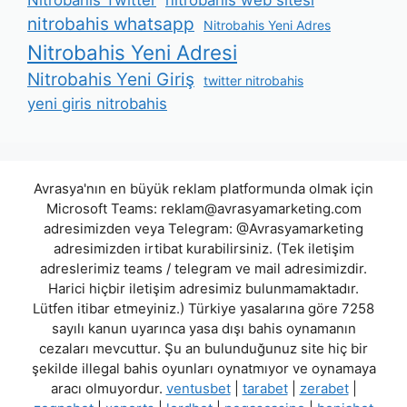
nitrobahis whatsapp
Nitrobahis Yeni Adres
Nitrobahis Yeni Adresi
Nitrobahis Yeni Giriş
twitter nitrobahis
yeni giris nitrobahis
Avrasya'nın en büyük reklam platformunda olmak için
Microsoft Teams:
reklam@avrasyamarketing.com
adresimizden veya Telegram: @Avrasyamarketing
adresimizden irtibat kurabilirsiniz. (Tek iletişim
adreslerimiz teams / telegram ve mail adresimizdir.
Harici hiçbir iletişim adresimiz bulunmamaktadır.
Lütfen itibar etmeyiniz.) Türkiye yasalarına göre 7258
sayılı kanun uyarınca yasa dışı bahis oynamanın
cezaları mevcuttur. Şu an bulunduğunuz site hiç bir
şekilde illegal bahis oyunları oynatmıyor ve oynamaya
aracı olmuyordur.
ventusbet
|
tarabet
|
zerabet
|