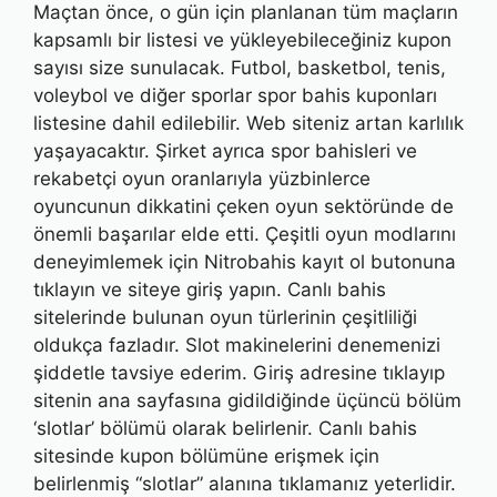
Maçtan önce, o gün için planlanan tüm maçların
kapsamlı bir listesi ve yükleyebileceğiniz kupon
sayısı size sunulacak. Futbol, ​​basketbol, ​​tenis,
voleybol ve diğer sporlar spor bahis kuponları
listesine dahil edilebilir. Web siteniz artan karlılık
yaşayacaktır. Şirket ayrıca spor bahisleri ve
rekabetçi oyun oranlarıyla yüzbinlerce
oyuncunun dikkatini çeken oyun sektöründe de
önemli başarılar elde etti. Çeşitli oyun modlarını
deneyimlemek için Nitrobahis kayıt ol butonuna
tıklayın ve siteye giriş yapın. Canlı bahis
sitelerinde bulunan oyun türlerinin çeşitliliği
oldukça fazladır. Slot makinelerini denemenizi
şiddetle tavsiye ederim. Giriş adresine tıklayıp
sitenin ana sayfasına gidildiğinde üçüncü bölüm
‘slotlar’ bölümü olarak belirlenir. Canlı bahis
sitesinde kupon bölümüne erişmek için
belirlenmiş “slotlar” alanına tıklamanız yeterlidir.