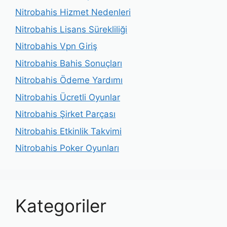
Nitrobahis Hizmet Nedenleri
Nitrobahis Lisans Sürekliliği
Nitrobahis Vpn Giriş
Nitrobahis Bahis Sonuçları
Nitrobahis Ödeme Yardımı
Nitrobahis Ücretli Oyunlar
Nitrobahis Şirket Parçası
Nitrobahis Etkinlik Takvimi
Nitrobahis Poker Oyunları
Kategoriler