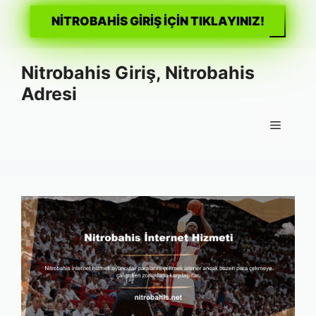
NİTROBAHİS GİRİŞ İÇİN TIKLAYINIZ!
İçeriğe
Nitrobahis Giriş, Nitrobahis
atla
Adresi
Menü