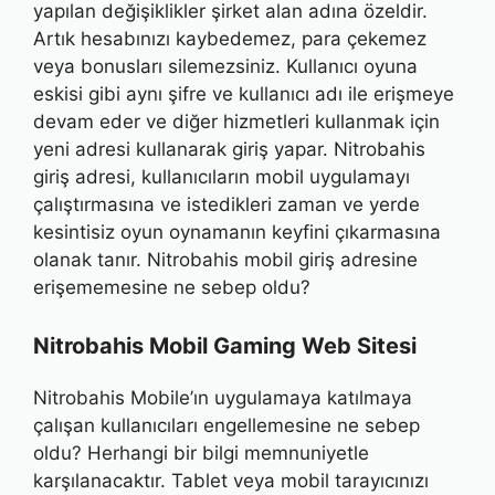
yapılan değişiklikler şirket alan adına özeldir.
Artık hesabınızı kaybedemez, para çekemez
veya bonusları silemezsiniz. Kullanıcı oyuna
eskisi gibi aynı şifre ve kullanıcı adı ile erişmeye
devam eder ve diğer hizmetleri kullanmak için
yeni adresi kullanarak giriş yapar. Nitrobahis
giriş adresi, kullanıcıların mobil uygulamayı
çalıştırmasına ve istedikleri zaman ve yerde
kesintisiz oyun oynamanın keyfini çıkarmasına
olanak tanır. Nitrobahis mobil giriş adresine
erişememesine ne sebep oldu?
Nitrobahis Mobil Gaming Web Sitesi
Nitrobahis Mobile’ın uygulamaya katılmaya
çalışan kullanıcıları engellemesine ne sebep
oldu? Herhangi bir bilgi memnuniyetle
karşılanacaktır. Tablet veya mobil tarayıcınızı