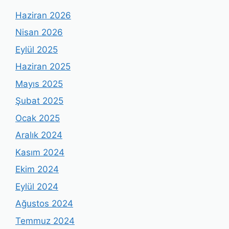
Haziran 2026
Nisan 2026
Eylül 2025
Haziran 2025
Mayıs 2025
Şubat 2025
Ocak 2025
Aralık 2024
Kasım 2024
Ekim 2024
Eylül 2024
Ağustos 2024
Temmuz 2024