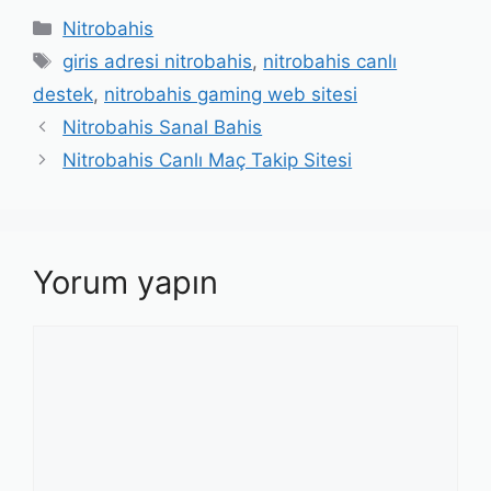
Kategoriler
Nitrobahis
Etiketler
giris adresi nitrobahis
,
nitrobahis canlı
destek
,
nitrobahis gaming web sitesi
Nitrobahis Sanal Bahis
Nitrobahis Canlı Maç Takip Sitesi
Yorum yapın
Yorum