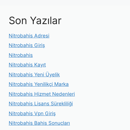
Son Yazılar
Nitrobahis Adresi
Nitrobahis Giriş
Nitrobahis
Nitrobahis Kayıt
Nitrobahis Yeni Üyelik
Nitrobahis Yenilikçi Marka
Nitrobahis Hizmet Nedenleri
Nitrobahis Lisans Sürekliliği
Nitrobahis Vpn Giriş
Nitrobahis Bahis Sonuçları