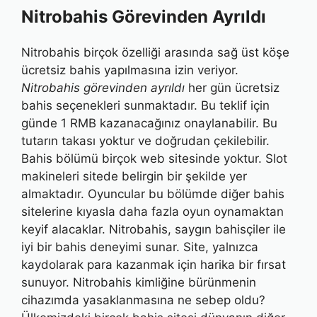
Nitrobahis Görevinden Ayrıldı
Nitrobahis birçok özelliği arasında sağ üst köşe
ücretsiz bahis yapılmasına izin veriyor.
Nitrobahis görevinden ayrıldı
her gün ücretsiz
bahis seçenekleri sunmaktadır. Bu teklif için
günde 1 RMB kazanacağınız onaylanabilir. Bu
tutarın takası yoktur ve doğrudan çekilebilir.
Bahis bölümü birçok web sitesinde yoktur. Slot
makineleri sitede belirgin bir şekilde yer
almaktadır. Oyuncular bu bölümde diğer bahis
sitelerine kıyasla daha fazla oyun oynamaktan
keyif alacaklar. Nitrobahis, saygın bahisçiler ile
iyi bir bahis deneyimi sunar. Site, yalnızca
kaydolarak para kazanmak için harika bir fırsat
sunuyor. Nitrobahis kimliğine bürünmenin
cihazımda yasaklanmasına ne sebep oldu?