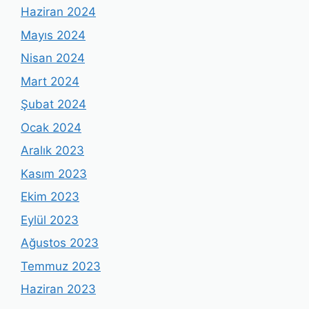
Haziran 2024
Mayıs 2024
Nisan 2024
Mart 2024
Şubat 2024
Ocak 2024
Aralık 2023
Kasım 2023
Ekim 2023
Eylül 2023
Ağustos 2023
Temmuz 2023
Haziran 2023