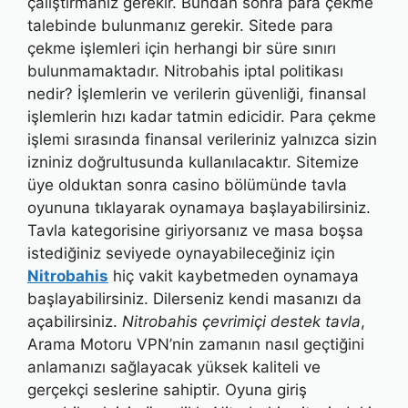
çalıştırmanız gerekir. Bundan sonra para çekme
talebinde bulunmanız gerekir. Sitede para
çekme işlemleri için herhangi bir süre sınırı
bulunmamaktadır. Nitrobahis iptal politikası
nedir? İşlemlerin ve verilerin güvenliği, finansal
işlemlerin hızı kadar tatmin edicidir. Para çekme
işlemi sırasında finansal verileriniz yalnızca sizin
izniniz doğrultusunda kullanılacaktır. Sitemize
üye olduktan sonra casino bölümünde tavla
oyununa tıklayarak oynamaya başlayabilirsiniz.
Tavla kategorisine giriyorsanız ve masa boşsa
istediğiniz seviyede oynayabileceğiniz için
Nitrobahis
hiç vakit kaybetmeden oynamaya
başlayabilirsiniz. Dilerseniz kendi masanızı da
açabilirsiniz.
Nitrobahis çevrimiçi destek tavla
,
Arama Motoru VPN’nin zamanın nasıl geçtiğini
anlamanızı sağlayacak yüksek kaliteli ve
gerçekçi seslerine sahiptir. Oyuna giriş