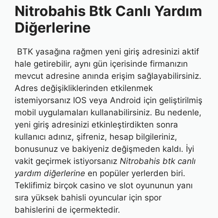
Nitrobahis Btk Canlı Yardım
Diğerlerine
BTK yasağına rağmen yeni giriş adresinizi aktif
hale getirebilir, aynı gün içerisinde firmanızın
mevcut adresine anında erişim sağlayabilirsiniz.
Adres değişikliklerinden etkilenmek
istemiyorsanız IOS veya Android için geliştirilmiş
mobil uygulamaları kullanabilirsiniz. Bu nedenle,
yeni giriş adresinizi etkinleştirdikten sonra
kullanıcı adınız, şifreniz, hesap bilgileriniz,
bonusunuz ve bakiyeniz değişmeden kaldı. İyi
vakit geçirmek istiyorsanız
Nitrobahis btk canlı
yardım diğerlerine
en popüler yerlerden biri.
Teklifimiz birçok casino ve slot oyununun yanı
sıra yüksek bahisli oyuncular için spor
bahislerini de içermektedir.