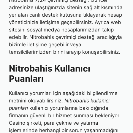
Nitrobahis 7/24 çevrimiçi desteği. Güncel
adresinize ulaştığınızda sitenin sağ alt kısmında
yer alan canlı destek kutusuna tıklayarak hesap
yöneticinizle iletişime geçebilirsiniz. Ayrıca web
sitesini sosyal medya hesaplarımızdan takip
edebilir, Nitrobahis çevrimiçi desteği aracılığıyla
bizimle iletişime geçebilir veya
temsilcilerimizden birini arayıp konuşabilirsiniz.
Nitrobahis Kullanıcı
Puanları
Kullanıcı yorumları için aşağıdaki bilgilendirme
metnini okuyabilirsiniz.
Nitrobahis kullanıcı
puanları
kullanıcı yorumlarına bakıldığında
firmanın güvenli bir hizmet sunması bekleniyor.
Casino şirketi, para çekme ve yatırma
işlemlerinde herhangi bir sorun yaşanmadığını