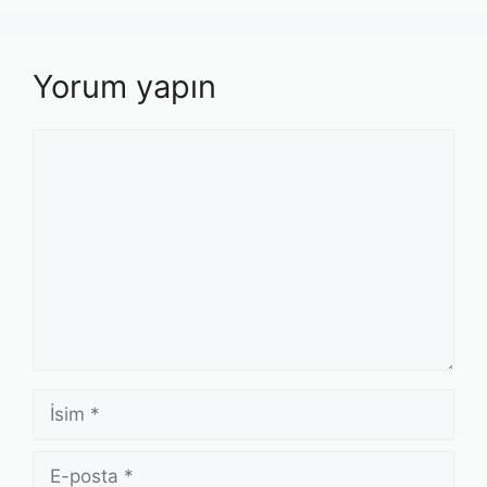
Yorum yapın
Yorum
İsim
E-