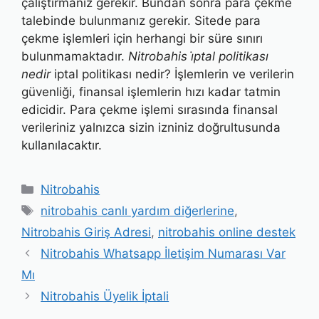
çalıştırmanız gerekir. Bundan sonra para çekme
talebinde bulunmanız gerekir. Sitede para
çekme işlemleri için herhangi bir süre sınırı
bulunmamaktadır.
Nitrobahis i̇ptal politikası
nedir
iptal politikası nedir? İşlemlerin ve verilerin
güvenliği, finansal işlemlerin hızı kadar tatmin
edicidir. Para çekme işlemi sırasında finansal
verileriniz yalnızca sizin izniniz doğrultusunda
kullanılacaktır.
Kategoriler
Nitrobahis
Etiketler
nitrobahis canlı yardım diğerlerine
,
Nitrobahis Giriş Adresi
,
nitrobahis online destek
Nitrobahis Whatsapp İletişim Numarası Var
Mı
Nitrobahis Üyelik İptali