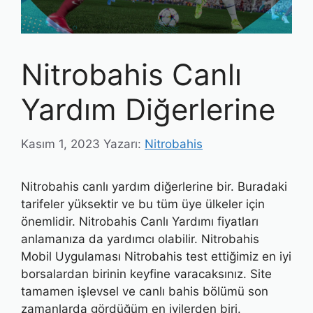
Nitrobahis Canlı
Yardım Diğerlerine
Kasım 1, 2023
Yazarı:
Nitrobahis
Nitrobahis canlı yardım diğerlerine bir. Buradaki
tarifeler yüksektir ve bu tüm üye ülkeler için
önemlidir. Nitrobahis Canlı Yardımı fiyatları
anlamanıza da yardımcı olabilir. Nitrobahis
Mobil Uygulaması Nitrobahis test ettiğimiz en iyi
borsalardan birinin keyfine varacaksınız. Site
tamamen işlevsel ve canlı bahis bölümü son
zamanlarda gördüğüm en iyilerden biri.