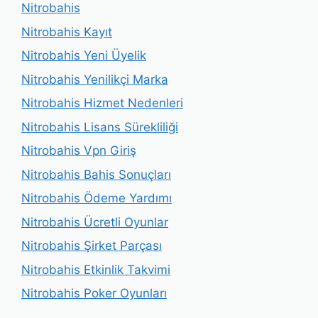
Nitrobahis
Nitrobahis Kayıt
Nitrobahis Yeni Üyelik
Nitrobahis Yenilikçi Marka
Nitrobahis Hizmet Nedenleri
Nitrobahis Lisans Sürekliliği
Nitrobahis Vpn Giriş
Nitrobahis Bahis Sonuçları
Nitrobahis Ödeme Yardımı
Nitrobahis Ücretli Oyunlar
Nitrobahis Şirket Parçası
Nitrobahis Etkinlik Takvimi
Nitrobahis Poker Oyunları