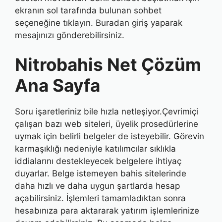
ekranın sol tarafında bulunan sohbet
seçeneğine tıklayın. Buradan giriş yaparak
mesajınızı gönderebilirsiniz.
Nitrobahis Net Çözüm
Ana Sayfa
Soru işaretleriniz bile hızla netleşiyor.Çevrimiçi
çalışan bazı web siteleri, üyelik prosedürlerine
uymak için belirli belgeler de isteyebilir. Görevin
karmaşıklığı nedeniyle katılımcılar sıklıkla
iddialarını destekleyecek belgelere ihtiyaç
duyarlar. Belge istemeyen bahis sitelerinde
daha hızlı ve daha uygun şartlarda hesap
açabilirsiniz. İşlemleri tamamladıktan sonra
hesabınıza para aktararak yatırım işlemlerinize