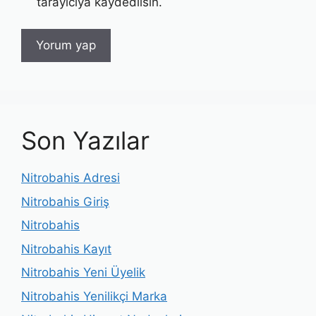
tarayıcıya kaydedilsin.
Son Yazılar
Nitrobahis Adresi
Nitrobahis Giriş
Nitrobahis
Nitrobahis Kayıt
Nitrobahis Yeni Üyelik
Nitrobahis Yenilikçi Marka