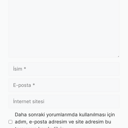
İsim
E-
posta
İnternet
sitesi
Daha sonraki yorumlarımda kullanılması için
adım, e-posta adresim ve site adresim bu