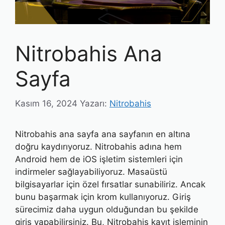
Nitrobahis Ana
Sayfa
Kasım 16, 2024
Yazarı:
Nitrobahis
Nitrobahis ana sayfa ana sayfanın en altına
doğru kaydırıyoruz. Nitrobahis adına hem
Android hem de iOS işletim sistemleri için
indirmeler sağlayabiliyoruz. Masaüstü
bilgisayarlar için özel fırsatlar sunabiliriz. Ancak
bunu başarmak için krom kullanıyoruz. Giriş
sürecimiz daha uygun olduğundan bu şekilde
giriş yapabilirsiniz. Bu, Nitrobahis kayıt işleminin