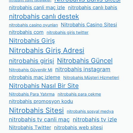
nitrobahis bahis seçenekleri
nitrobahis canli maç izle
nitrobahis canlı bahis
nitrobahis canlı destek
Nitrobahis Casino Sitesi
nitrobahis casino oyunları
nitrobahis com
nitrobahis giris twitter
Nitrobahis Giriş
Nitrobahis Giriş Adresi
Nitrobahis Güncel
nitrobahis girişi
nitrobahis instagram
Nitrobahis Güvenilir Mi
nitrobahis maç izleme
Nitrobahis Müşteri Hizmetleri
Nitrobahis Nasıl Bir Site
Nitrobahis Para Yatırma
nitrobahis para çekme
nitrobahis promosyon kodu
Nitrobahis Sitesi
nitrobahis sosyal medya
nitrobahis tv canli maç
nitrobahis tv izle
Nitrobahis Twitter
nitrobahis web sitesi