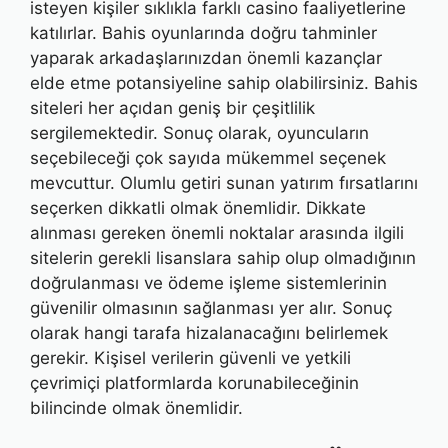
isteyen kişiler sıklıkla farklı casino faaliyetlerine
katılırlar. Bahis oyunlarında doğru tahminler
yaparak arkadaşlarınızdan önemli kazançlar
elde etme potansiyeline sahip olabilirsiniz. Bahis
siteleri her açıdan geniş bir çeşitlilik
sergilemektedir. Sonuç olarak, oyuncuların
seçebileceği çok sayıda mükemmel seçenek
mevcuttur. Olumlu getiri sunan yatırım fırsatlarını
seçerken dikkatli olmak önemlidir. Dikkate
alınması gereken önemli noktalar arasında ilgili
sitelerin gerekli lisanslara sahip olup olmadığının
doğrulanması ve ödeme işleme sistemlerinin
güvenilir olmasının sağlanması yer alır. Sonuç
olarak hangi tarafa hizalanacağını belirlemek
gerekir. Kişisel verilerin güvenli ve yetkili
çevrimiçi platformlarda korunabileceğinin
bilincinde olmak önemlidir.