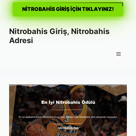
NİTROBAHİS GİRİŞ İÇİN TIKLAYINIZ!
İçeriğe
Nitrobahis Giriş, Nitrobahis
atla
Adresi
Menü