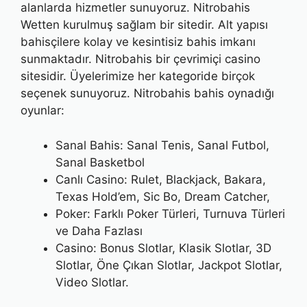
alanlarda hizmetler sunuyoruz. Nitrobahis
Wetten kurulmuş sağlam bir sitedir. Alt yapısı
bahisçilere kolay ve kesintisiz bahis imkanı
sunmaktadır. Nitrobahis bir çevrimiçi casino
sitesidir. Üyelerimize her kategoride birçok
seçenek sunuyoruz. Nitrobahis bahis oynadığı
oyunlar:
Sanal Bahis: Sanal Tenis, Sanal Futbol, ​​
Sanal Basketbol
Canlı Casino: Rulet, Blackjack, Bakara,
Texas Hold’em, Sic Bo, Dream Catcher,
Poker: Farklı Poker Türleri, Turnuva Türleri
ve Daha Fazlası
Casino: Bonus Slotlar, Klasik Slotlar, 3D
Slotlar, Öne Çıkan Slotlar, Jackpot Slotlar,
Video Slotlar.