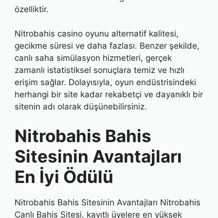
özelliktir.
Nitrobahis casino oyunu alternatif kalitesi,
gecikme süresi ve daha fazlası. Benzer şekilde,
canlı saha simülasyon hizmetleri, gerçek
zamanlı istatistiksel sonuçlara temiz ve hızlı
erişim sağlar. Dolayısıyla, oyun endüstrisindeki
herhangi bir site kadar rekabetçi ve dayanıklı bir
sitenin adı olarak düşünebilirsiniz.
Nitrobahis Bahis
Sitesinin Avantajları
En İyi Ödülü
Nitrobahis Bahis Sitesinin Avantajları Nitrobahis
Canlı Bahis Sitesi, kayıtlı üyelere en yüksek