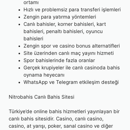
ortamı
Hızlı ve problemsiz para transferi işlemleri
Zengin para yatırma yöntemleri
Canlı bahisler, korner bahisleri, kart
bahisleri, penaltı bahisleri, oyuncu
bahisleri
Zengin spor ve casino bonus alternatifleri
Site üzerinden canlı maç yayını hizmeti
Spor bahislerinde fazla oranlar
Gerçek krupiyeler ile canlı casinoda bahis
oynama heyecanı
WhatsApp ve Telegram etkileşim desteği
Nitrobahis Canlı Bahis Sitesi
Türkiye’de online bahis hizmetleri yayınlayan bir
canlı bahis sitesidir. Casino, canlı casino,
casino, at yarışı, poker, sanal casino ve diğer