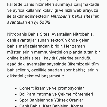
kalitede bahis hizmetleri sunmaya çalışmaktadır
ve ayrıca kullanım kolaylığı ve hızlı web arayüzü
ile takdir edilmektedir.
Nitrobahis bahis sitesinin
avantajları en i̇yi ödülü
Nitrobahis Bahis Sitesi Avantajları Nitrobahis,
canlı avantajlar sunan sektörün önde gelen
bahis mağazalarından biridir. Her zaman
müşterilerinin memnuniyetini ön planda tutan bir
online bahis sitesi, kayıtlı üyelerine sunduğu
aşağıdaki avantajlar sayesinde ülkemizdeki tüm
bahisçilerin, özellikle sıradan spor bahisçilerinin
dikkatini çekmeyi başarmıştır:
Cömert ikramiye ve promosyonlar
Bol Para Yatırma ve Çekme Yöntemleri
Spor Bahislerinde Yüksek Oranlar
Canlı Bahis, Kart Bahisleri, Korner