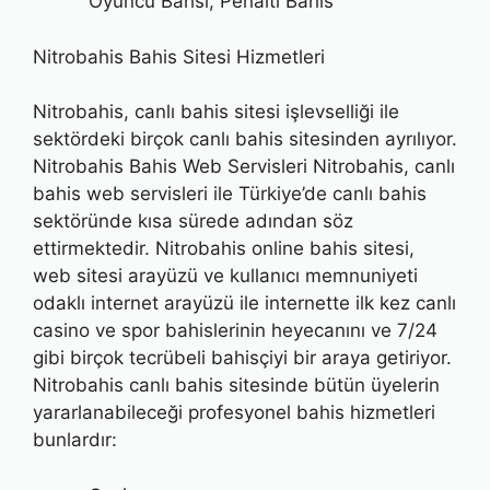
Oyuncu Bahsi, Penaltı Bahis
Nitrobahis Bahis Sitesi Hizmetleri
Nitrobahis, canlı bahis sitesi işlevselliği ile
sektördeki birçok canlı bahis sitesinden ayrılıyor.
Nitrobahis Bahis Web Servisleri Nitrobahis, canlı
bahis web servisleri ile Türkiye’de canlı bahis
sektöründe kısa sürede adından söz
ettirmektedir. Nitrobahis online bahis sitesi,
web sitesi arayüzü ve kullanıcı memnuniyeti
odaklı internet arayüzü ile internette ilk kez canlı
casino ve spor bahislerinin heyecanını ve 7/24
gibi birçok tecrübeli bahisçiyi bir araya getiriyor.
Nitrobahis canlı bahis sitesinde bütün üyelerin
yararlanabileceği profesyonel bahis hizmetleri
bunlardır: