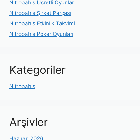
Nitrobahis Ücretli Oyunlar
Nitrobahis Şirket Parçası
Nitrobahis Etkinlik Takvimi
Nitrobahis Poker Oyunları
Kategoriler
Nitrobahis
Arşivler
Haziran 2026