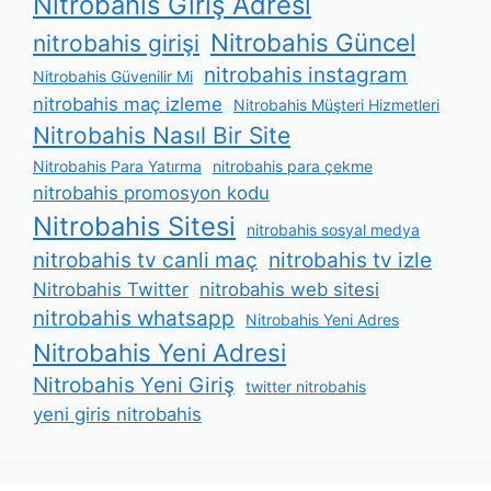
Nitrobahis Giriş Adresi
Nitrobahis Güncel
nitrobahis girişi
nitrobahis instagram
Nitrobahis Güvenilir Mi
nitrobahis maç izleme
Nitrobahis Müşteri Hizmetleri
Nitrobahis Nasıl Bir Site
Nitrobahis Para Yatırma
nitrobahis para çekme
nitrobahis promosyon kodu
Nitrobahis Sitesi
nitrobahis sosyal medya
nitrobahis tv canli maç
nitrobahis tv izle
Nitrobahis Twitter
nitrobahis web sitesi
nitrobahis whatsapp
Nitrobahis Yeni Adres
Nitrobahis Yeni Adresi
Nitrobahis Yeni Giriş
twitter nitrobahis
yeni giris nitrobahis