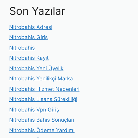
Son Yazılar
Nitrobahis Adresi
Nitrobahis Giriş
Nitrobahis
Nitrobahis Kayıt
Nitrobahis Yeni Üyelik
Nitrobahis Yenilikçi Marka
Nitrobahis Hizmet Nedenleri
Nitrobahis Lisans Sürekliliği
Nitrobahis Vpn Giriş
Nitrobahis Bahis Sonuçları
Nitrobahis Ödeme Yardımı