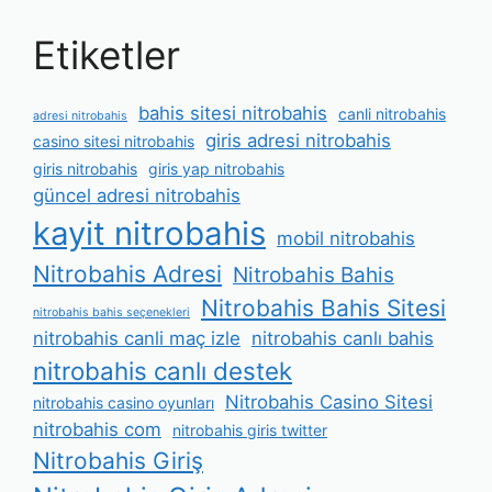
Etiketler
bahis sitesi nitrobahis
canli nitrobahis
adresi nitrobahis
giris adresi nitrobahis
casino sitesi nitrobahis
giris nitrobahis
giris yap nitrobahis
güncel adresi nitrobahis
kayit nitrobahis
mobil nitrobahis
Nitrobahis Adresi
Nitrobahis Bahis
Nitrobahis Bahis Sitesi
nitrobahis bahis seçenekleri
nitrobahis canli maç izle
nitrobahis canlı bahis
nitrobahis canlı destek
Nitrobahis Casino Sitesi
nitrobahis casino oyunları
nitrobahis com
nitrobahis giris twitter
Nitrobahis Giriş