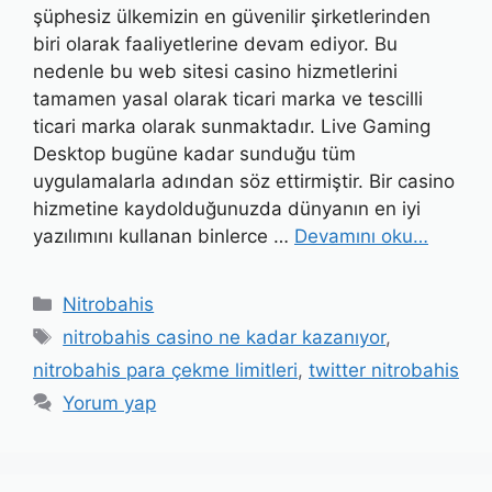
şüphesiz ülkemizin en güvenilir şirketlerinden
biri olarak faaliyetlerine devam ediyor. Bu
nedenle bu web sitesi casino hizmetlerini
tamamen yasal olarak ticari marka ve tescilli
ticari marka olarak sunmaktadır. Live Gaming
Desktop bugüne kadar sunduğu tüm
uygulamalarla adından söz ettirmiştir. Bir casino
hizmetine kaydolduğunuzda dünyanın en iyi
yazılımını kullanan binlerce …
Devamını oku…
Kategoriler
Nitrobahis
Etiketler
nitrobahis casino ne kadar kazanıyor
,
nitrobahis para çekme limitleri
,
twitter nitrobahis
Yorum yap